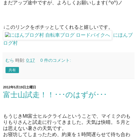
まだアップ途中ですが、よろしくお願いします( ^o^)ノ
↓このリンクをポチッとしてくれると嬉しいです。
にほんブ
ログ村
むら
時刻:
0:17
0 件のコメント:
共有
2012年5月19日土曜日
富士山試走！！･･･のはずが･･･
もうじきMt富士ヒルクライムということで、マイミクのも
りもりさんと試走に行ってきました。天気は快晴。５月と
は思えない暑さの天気です。
お寝坊してしまったため、約束を１時間遅らせて待ち合わ