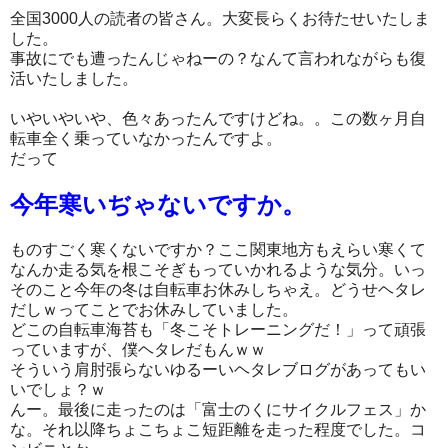
全国3000人の読者の皆さん。大変長らくお待たせいたしま
した。
事故にでも遭ったんじゃねーの？なんて言われながらも復
活いたしました。
いやいやいや、色々あったんですけどね。。この数ヶ月自
転車全く乗っていなかったんですよ。
だって
今年寒いぢゃないですか。
ものすごく寒くないですか？ここ関東地方もえらい寒くて
なんか走る気を根こそぎもっていかれるような気分。いっ
そのこと今年の冬は自転車お休みしちゃえ。どうせヘタレ
だしｗってことでお休みしていました。
どこの自転車海苔も「冬こそトレーニングだ！」って頑張
っていますが、僕ヘタレだもんｗｗ
そういう肩肘張らないゆるーいヘタレブログがあってもい
いでしょ？ｗ
んー。最後に走ったのは「富士のくにサイクルフェス」か
な。それ以降ちょこちょこ短距離を走った程度でした。コ