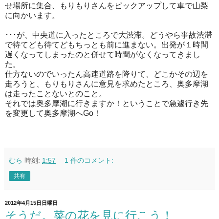
せ場所に集合、もりもりさんをピックアップして車で山梨
に向かいます。
･･･が、中央道に入ったところで大渋滞。どうやら事故渋滞
で待てども待てどもちっとも前に進まない。出発が１時間
遅くなってしまったのと併せて時間がなくなってきまし
た。
仕方ないのでいったん高速道路を降りて、どこかその辺を
走ろうと、もりもりさんに意見を求めたところ、奥多摩湖
は走ったことないとのこと。
それでは奥多摩湖に行きますか！ということで急遽行き先
を変更して奥多摩湖へGo！
むら
時刻:
1:57
1 件のコメント:
共有
2012年4月15日日曜日
そうだ。菜の花を見に行こう！