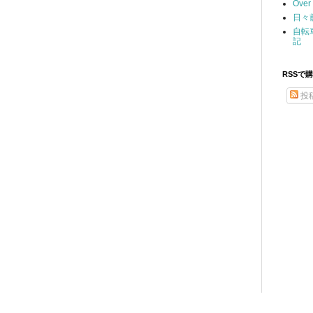
Over 
日々
自転
記
RSSで
投