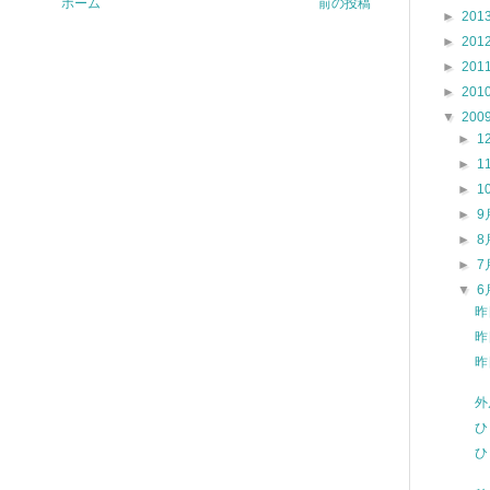
ホーム
前の投稿
►
201
►
201
►
201
►
201
▼
200
►
1
►
1
►
1
►
9
►
8
►
7
▼
6
昨
昨
昨
外
ひ
ひ