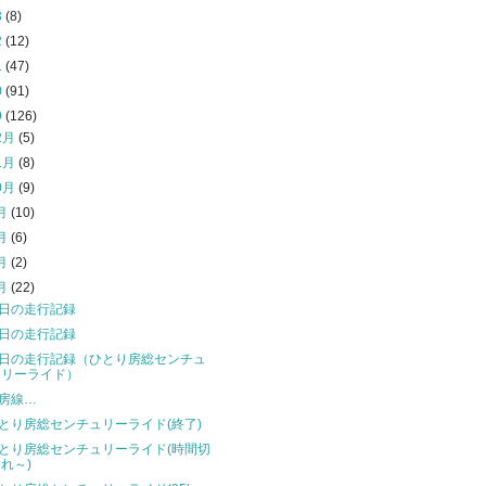
3
(8)
2
(12)
1
(47)
0
(91)
9
(126)
2月
(5)
1月
(8)
0月
(9)
月
(10)
月
(6)
月
(2)
月
(22)
日の走行記録
日の走行記録
日の走行記録（ひとり房総センチュ
リーライド）
房線…
とり房総センチュリーライド(終了)
とり房総センチュリーライド(時間切
れ～)