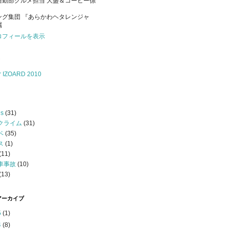
通勤部グルメ担当 大盛＆コーヒー係
ング集団 『あらかわヘタレンジャ
属
ロフィールを表示
er IZOARD 2010
s
(31)
クライム
(31)
ベ
(35)
ス
(1)
(11)
車事故
(10)
(13)
アーカイブ
5
(1)
4
(8)