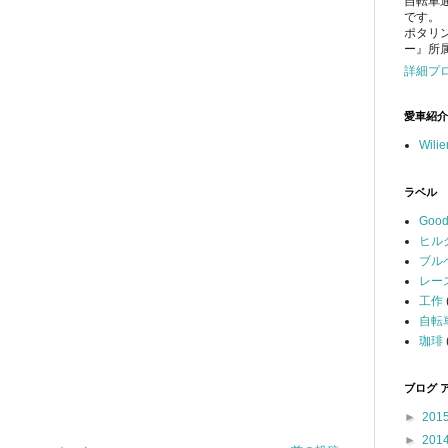
自転車
です。
ポタリ
ー』所
詳細プ
愛車紹介
Wili
ラベル
Good
ヒル
ブル
レー
工作
自転
珈琲
ブログ 
►
201
►
201