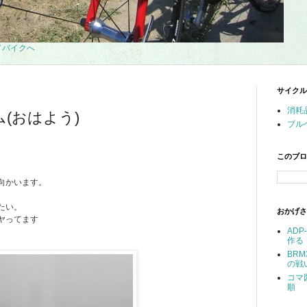
サイクル
消耗
(おはよう)
ブル
このブロ
向かいます。
たい。
おかげさ
ヤってます
AD
作る
BR
の戦
コマ
順