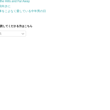
the Hills and Far Away
前向きに
車をこよなく愛している中年男の日
購読してくださる方はこちら
稿