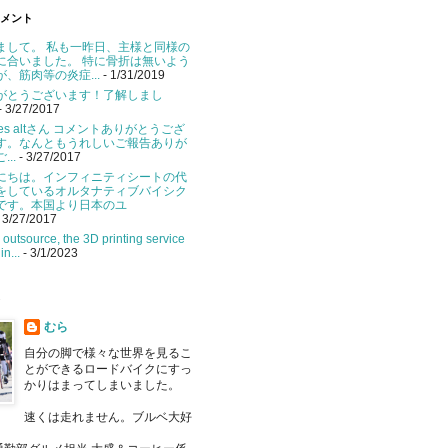
メント
まして。 私も一昨日、主様と同様の
に合いました。 特に骨折は無いよう
が、筋肉等の炎症...
- 1/31/2019
がとうございます！了解しまし
- 3/27/2017
ikes altさん コメントありがとうござ
す。なんともうれしいご報告ありが
...
- 3/27/2017
にちは。インフィニティシートの代
をしているオルタナティブバイシク
です。本国より日本のユ
 3/27/2017
u outsource, the 3D printing service
in...
- 3/1/2023
むら
自分の脚で様々な世界を見るこ
とができるロードバイクにすっ
かりはまってしまいました。
速くは走れません。ブルベ大好