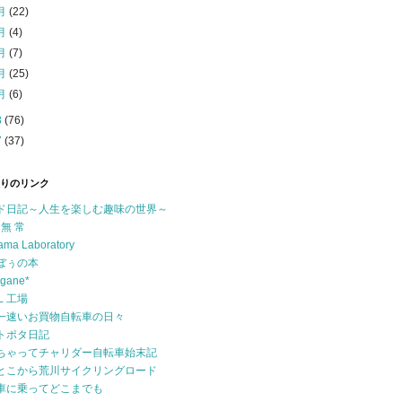
月
(22)
月
(4)
月
(7)
月
(25)
月
(6)
8
(76)
7
(37)
りのリンク
ド日記～人生を楽しむ趣味の世界～
 無 常
ama Laboratory
ぼぅの本
ogane*
Ｌ工場
一速いお買物自転車の日々
トポタ日記
ちゃってチャリダー自転車始末記
とこから荒川サイクリングロード
車に乗ってどこまでも