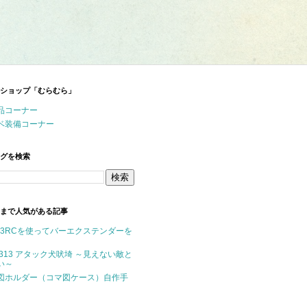
ショップ「むらむら」
品コーナー
ベ装備コーナー
グを検索
まで人気がある記事
P-3RCを使ってバーエクステンダーを
M313 アタック犬吠埼 ～見えない敵と
い～
図ホルダー（コマ図ケース）自作手