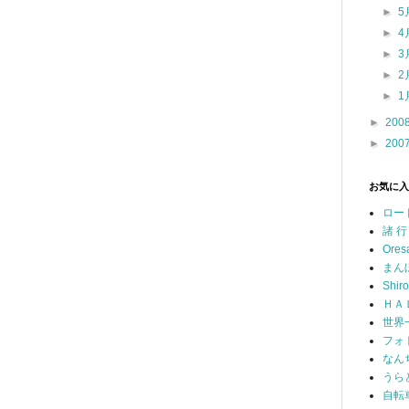
►
5
►
4
►
3
►
2
►
1
►
200
►
200
お気に入
ロー
諸 行
Ores
まん
Shir
ＨＡ
世界
フォ
なん
うら
自転