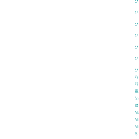
ひ
ひ
ひ
ひ
ひ
ひ
ひ
悶
悶
暴
記
帰
M
M
M
昨