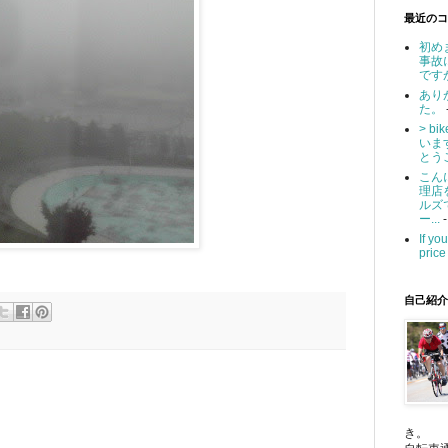
最近のコ
初め
事故
です
あり
た。
> b
いま
とうご
こん
理店
ルズ
ー...
-
If yo
price 
自己紹介
き。