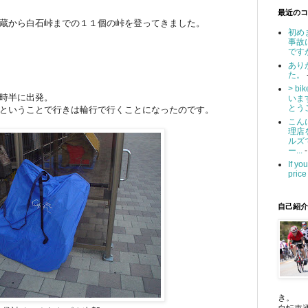
最近のコ
蔵から白石峠までの１１個の峠を登ってきました。
初め
事故
です
あり
た。
> b
時半に出発。
いま
とうご
ということで行きは輪行で行くことになったのです。
こん
理店
ルズ
ー...
-
If yo
price 
自己紹介
き。