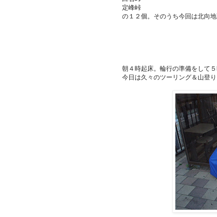
定峰峠
の１２個。そのうち今回は北向地
朝４時起床。輪行の準備をして５
今日は久々のツーリング＆山登り