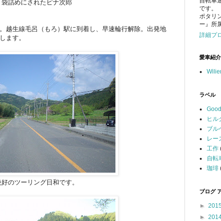
自転車
袋詰めにされたピナ次郎
です。
ポタリ
ー』所
。越生線毛呂（もろ）駅に到着し、早速輪行解除。出発地
詳細プ
します。
愛車紹介
Wili
ラベル
Good
ヒル
ブル
レー
工作
自転
珈琲
絶好のツーリング日和です。
ブログ 
►
201
►
201