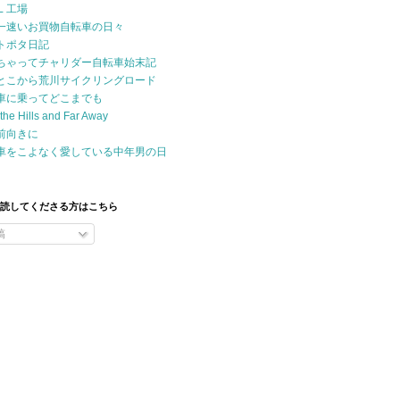
Ｌ工場
一速いお買物自転車の日々
トポタ日記
ちゃってチャリダー自転車始末記
とこから荒川サイクリングロード
車に乗ってどこまでも
the Hills and Far Away
前向きに
車をこよなく愛している中年男の日
購読してくださる方はこちら
稿