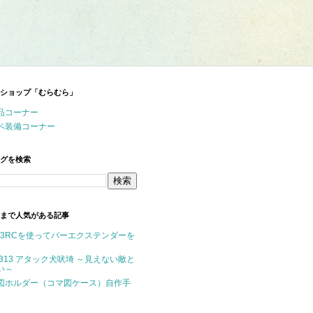
ショップ「むらむら」
品コーナー
ベ装備コーナー
グを検索
まで人気がある記事
P-3RCを使ってバーエクステンダーを
M313 アタック犬吠埼 ～見えない敵と
い～
図ホルダー（コマ図ケース）自作手