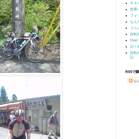
ＨＡ
世界
フォ
なん
うら
自転
Over 
日々
自転
記
RSSで
投