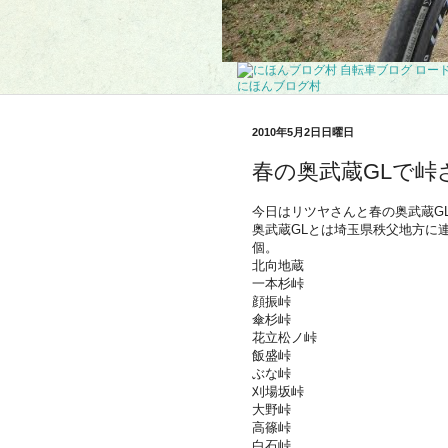
にほんブログ村
2010年5月2日日曜日
春の奥武蔵GLで峠
今日はリツヤさんと春の奥武蔵G
奥武蔵GLとは埼玉県秩父地方に
個。
北向地蔵
一本杉峠
顔振峠
傘杉峠
花立松ノ峠
飯盛峠
ぶな峠
刈場坂峠
大野峠
高篠峠
白石峠