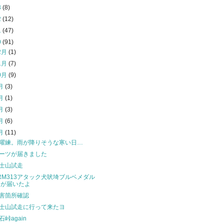
3
(8)
2
(12)
1
(47)
0
(91)
2月
(1)
1月
(7)
0月
(9)
月
(3)
月
(1)
月
(3)
月
(6)
月
(11)
曜練。雨が降りそうな寒い日…
ーツが届きました
士山試走
RM313アタック犬吠埼ブルベメダル
が届いたよ
害箇所確認
士山試走に行って来たヨ
石峠again