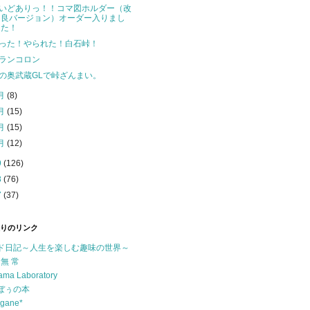
いどありっ！！コマ図ホルダー（改
良バージョン）オーダー入りまし
た！
った！やられた！白石峠！
ランコロン
の奥武蔵GLで峠ざんまい。
月
(8)
月
(15)
月
(15)
月
(12)
9
(126)
8
(76)
7
(37)
りのリンク
ド日記～人生を楽しむ趣味の世界～
 無 常
ama Laboratory
ぼぅの本
ogane*