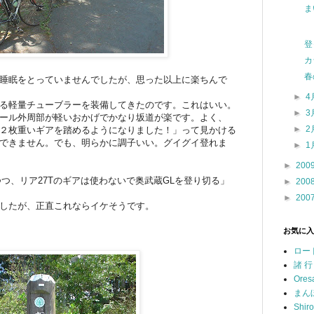
ま
登
カ
春
睡眠をとっていませんでしたが、思った以上に楽ちんで
►
4
る軽量チューブラーを装備してきたのです。これはいい。
►
3
ール外周部が軽いおかげでかなり坂道が楽です。よく、
►
2
２枚重いギアを踏めるようになりました！」って見かける
できません。でも、明らかに調子いい。グイグイ登れま
►
1
►
200
しつつ、リア27Tのギアは使わないで奥武蔵GLを登り切る」
►
200
►
200
したが、正直これならイケそうです。
お気に入
ロー
諸 行
Ores
まん
Shir