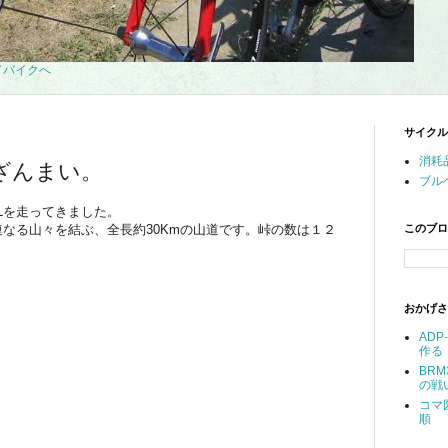
サイクル
消耗
ざんまい。
ブル
Lを走ってきました。
連なる山々を結ぶ、全長約30Kmの山道です。峠の数は１２
このブロ
おかげさ
AD
作る
BR
の戦
コマ
順