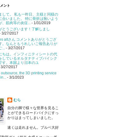
メント
まして。 私も一昨日、主様と同様の
に合いました。 特に骨折は無いよう
が、筋肉等の炎症...
- 1/31/2019
がとうございます！了解しまし
- 3/27/2017
ikes altさん コメントありがとうござ
す。なんともうれしいご報告ありが
...
- 3/27/2017
にちは。インフィニティシートの代
をしているオルタナティブバイシク
です。本国より日本のユ
 3/27/2017
u outsource, the 3D printing service
in...
- 3/1/2023
むら
自分の脚で様々な世界を見るこ
とができるロードバイクにすっ
かりはまってしまいました。
速くは走れません。ブルベ大好