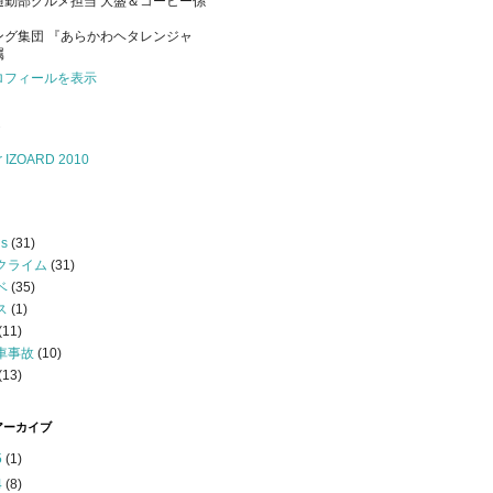
通勤部グルメ担当 大盛＆コーヒー係
ング集団 『あらかわヘタレンジャ
属
ロフィールを表示
er IZOARD 2010
s
(31)
クライム
(31)
ベ
(35)
ス
(1)
(11)
車事故
(10)
(13)
アーカイブ
5
(1)
4
(8)