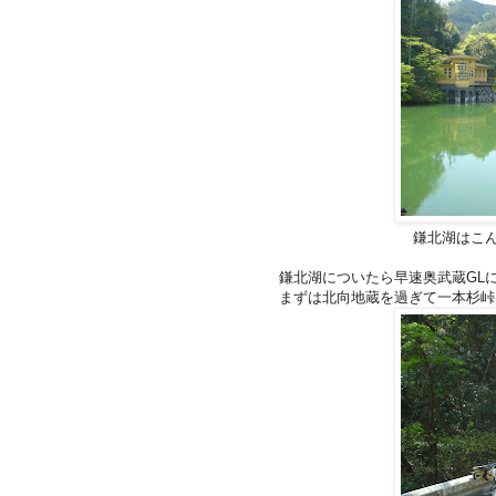
鎌北湖はこ
鎌北湖についたら早速奥武蔵GL
まずは北向地蔵を過ぎて一本杉峠