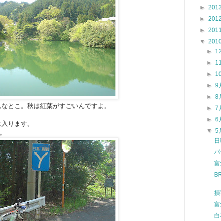
►
201
►
201
►
201
▼
201
►
1
►
1
►
1
►
9
►
8
んなとこ。秋は紅葉がすごいんですよ。
►
7
►
6
に入ります。
▼
5
。
日
パ
富
B
損
富
白