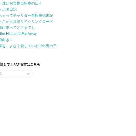
一速いお買物自転車の日々
トポタ日記
ちゃってチャリダー自転車始末記
とこから荒川サイクリングロード
車に乗ってどこまでも
the Hills and Far Away
前向きに
車をこよなく愛している中年男の日
購読してくださる方はこちら
稿