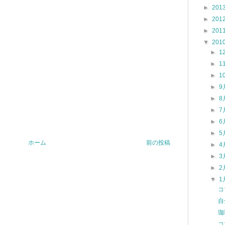
►
201
►
201
►
201
▼
201
►
1
►
1
►
1
►
9
►
8
►
7
►
6
►
5
ホーム
前の投稿
►
4
►
3
►
2
▼
1
コ
自
珈
コ