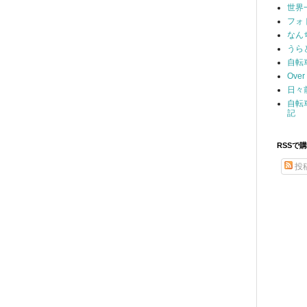
世界
フォ
なん
うら
自転
Over 
日々
自転
記
RSSで
投