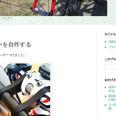
サイクル
消耗
ーを自作する
ブル
ンダーつけました。
このブロ
おかげさ
AD
作る
BR
の戦
コマ
順