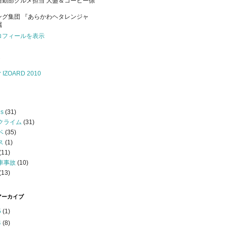
通勤部グルメ担当 大盛＆コーヒー係
ング集団 『あらかわヘタレンジャ
属
ロフィールを表示
er IZOARD 2010
s
(31)
クライム
(31)
ベ
(35)
ス
(1)
(11)
車事故
(10)
(13)
アーカイブ
5
(1)
4
(8)