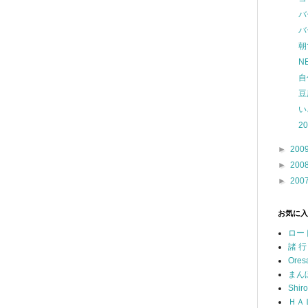
バ
バ
朝
N
自
豆
い
2
►
200
►
200
►
200
お気に入
ロー
諸 行
Ores
まん
Shir
ＨＡ