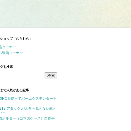
ショップ「むらむら」
品コーナー
ベ装備コーナー
グを検索
まで人気がある記事
P-3RCを使ってバーエクステンダーを
M313 アタック犬吠埼 ～見えない敵と
い～
図ホルダー（コマ図ケース）自作手