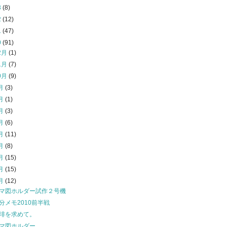
3
(8)
2
(12)
1
(47)
0
(91)
2月
(1)
1月
(7)
0月
(9)
月
(3)
月
(1)
月
(3)
月
(6)
月
(11)
月
(8)
月
(15)
月
(15)
月
(12)
マ図ホルダー試作２号機
分メモ2010前半戦
琲を求めて。
マ図ホルダー