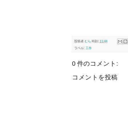
投稿者
むら
時刻:
11:44
ラベル:
工作
0 件のコメント:
コメントを投稿