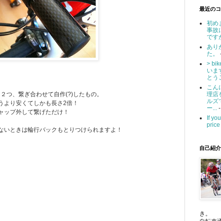
最近のコ
初め
事故
です
あり
た。
> b
いま
とうご
こん
3RCを２つ、繋ぎ合わせて自作(?)したもの。
理店
ルズ
うより安くてしかも長さ2倍！
ー...
-
ャップ外して繋げただけ！
If yo
price 
ないときは輪行バックもとりつけられますよ！
自己紹介
き。