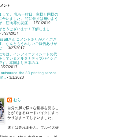
メント
まして。 私も一昨日、主様と同様の
に合いました。 特に骨折は無いよう
が、筋肉等の炎症...
- 1/31/2019
がとうございます！了解しまし
- 3/27/2017
ikes altさん コメントありがとうござ
す。なんともうれしいご報告ありが
...
- 3/27/2017
にちは。インフィニティシートの代
をしているオルタナティブバイシク
です。本国より日本のユ
 3/27/2017
u outsource, the 3D printing service
in...
- 3/1/2023
むら
自分の脚で様々な世界を見るこ
とができるロードバイクにすっ
かりはまってしまいました。
速くは走れません。ブルベ大好