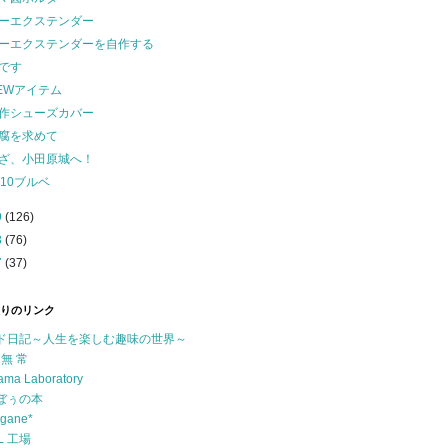
ーエクステンダー
ーエクステンダーを自作する
です
EWアイテム
作シューズカバー
腐を求めて
ざ、小田原城へ！
010ブルベ
9
(126)
8
(76)
7
(37)
りのリンク
ド日記～人生を楽しむ趣味の世界～
 無 常
ama Laboratory
ぼぅの本
ogane*
Ｌ工場