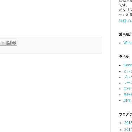
自転車
です。
ポタリ
ー』所
詳細プ
愛車紹介
Wili
ラベル
Good
ヒル
ブル
レー
工作
自転
珈琲
ブログ 
►
201
►
201