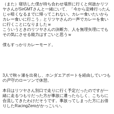
（また）寝坊した僕が待ち合わせ場所に行くと何故かリツ
ヤさんがSirGMTさんと一緒にいて、「今から定峰行ったん
じゃ暗くなるまでに帰ってこれない。カレー食いたいから
カレー食いに行こう」とリツヤさんの一声でカレーを食い
に行くことになりましたｗ
こういうときのリツヤさんの決断力、人を無理矢理にでも
その気にさせる能力はすごいと思うｗ
僕もすっかりカレーモード。
3人で秋ヶ瀬を出発し、ホンダエアポートを経由していつも
の戸守のローソンで休憩。
本日はリツヤさん別口で走りに行く予定だったのですが一
緒に走るつもりだった方が事故に遭ったらしく、こちらに
合流してきたわけだそうです。事故ってしまった方にお借
りしたRacingZeroがかっこいい。